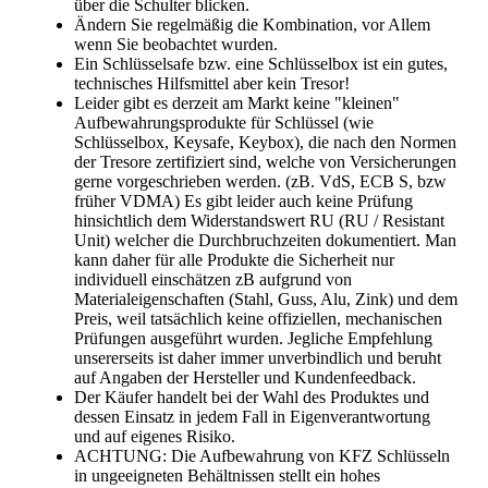
über die Schulter blicken.
Ändern Sie regelmäßig die Kombination, vor Allem
wenn Sie beobachtet wurden.
Ein Schlüsselsafe bzw. eine Schlüsselbox ist ein gutes,
technisches Hilfsmittel aber kein Tresor!
Leider gibt es derzeit am Markt keine "kleinen"
Aufbewahrungsprodukte für Schlüssel (wie
Schlüsselbox, Keysafe, Keybox), die nach den Normen
der Tresore zertifiziert sind, welche von Versicherungen
gerne vorgeschrieben werden. (zB. VdS, ECB S, bzw
früher VDMA) Es gibt leider auch keine Prüfung
hinsichtlich dem Widerstandswert RU (RU / Resistant
Unit) welcher die Durchbruchzeiten dokumentiert. Man
kann daher für alle Produkte die Sicherheit nur
individuell einschätzen zB aufgrund von
Materialeigenschaften (Stahl, Guss, Alu, Zink) und dem
Preis, weil tatsächlich keine offiziellen, mechanischen
Prüfungen ausgeführt wurden. Jegliche Empfehlung
unsererseits ist daher immer unverbindlich und beruht
auf Angaben der Hersteller und Kundenfeedback.
Der Käufer handelt bei der Wahl des Produktes und
dessen Einsatz in jedem Fall in Eigenverantwortung
und auf eigenes Risiko.
ACHTUNG: Die Aufbewahrung von KFZ Schlüsseln
in ungeeigneten Behältnissen stellt ein hohes