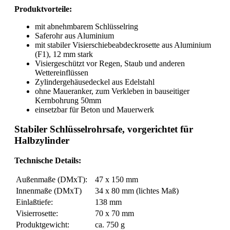
Produktvorteile:
mit abnehmbarem Schlüsselring
Saferohr aus Aluminium
mit stabiler Visierschiebeabdeckrosette aus Aluminium
(F1), 12 mm stark
Visiergeschützt vor Regen, Staub und anderen
Wettereinflüssen
Zylindergehäusedeckel aus Edelstahl
ohne Maueranker, zum Verkleben in bauseitiger
Kernbohrung 50mm
einsetzbar für Beton und Mauerwerk
Stabiler Schlüsselrohrsafe, vorgerichtet für
Halbzylinder
Technische Details:
Außenmaße (DMxT):
47 x 150 mm
Innenmaße (DMxT)
34 x 80 mm (lichtes Maß)
Einlaßtiefe:
138 mm
Visierrosette:
70 x 70 mm
Produktgewicht:
ca. 750 g