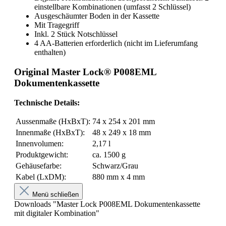
einstellbare Kombinationen (umfasst 2 Schlüssel)
Ausgeschäumter Boden in der Kassette
Mit Tragegriff
Inkl. 2 Stück Notschlüssel
4 AA-Batterien erforderlich (nicht im Lieferumfang
enthalten)
Original Master Lock® P008EML
Dokumentenkassette
Technische Details:
Aussenmaße (HxBxT):
74 x 254 x 201 mm
Innenmaße (HxBxT):
48 x 249 x 18 mm
Innenvolumen:
2,17 l
Produktgewicht:
ca. 1500 g
Gehäusefarbe:
Schwarz/Grau
Kabel (LxDM):
880 mm x 4 mm
Menü schließen
Downloads "Master Lock P008EML Dokumentenkassette
mit digitaler Kombination"