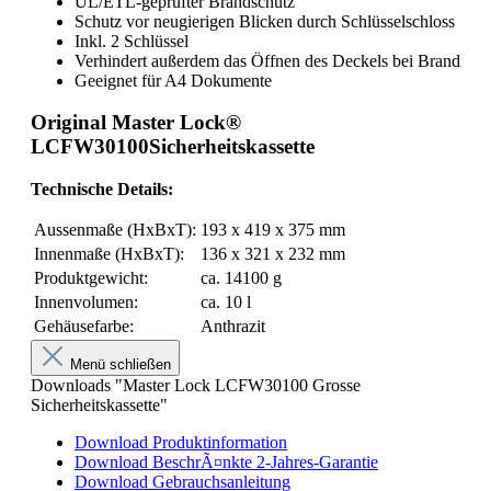
UL/ETL-geprüfter Brandschutz
Schutz vor neugierigen Blicken durch Schlüsselschloss
Inkl. 2 Schlüssel
Verhindert außerdem das Öffnen des Deckels bei Brand
Geeignet für A4 Dokumente
Original Master Lock®
LCFW30100Sicherheitskassette
Technische Details:
Aussenmaße (HxBxT):
193 x 419 x 375 mm
Innenmaße (HxBxT):
136 x 321 x 232 mm
Produktgewicht:
ca. 14100 g
Innenvolumen:
ca. 10 l
Gehäusefarbe:
Anthrazit
Menü schließen
Downloads "Master Lock LCFW30100 Grosse
Sicherheitskassette"
Download Produktinformation
Download BeschrÃ¤nkte 2-Jahres-Garantie
Download Gebrauchsanleitung