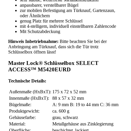
anpassbarer, verstellbarer Bügel
zur mobilen Befestigung am Türknauf, Gartenzaun,
oder Ähnlichem
genug Platz für mehrere Schlüssel
mit 4-stelligem, individuell einstellbaren Zahlencode
Mit Schutzabdeckung
Hinweis Inbetriebnahme:
Bitte beachten Sie bei der
Anbringung am Türknauf, dass sich die Tür trotz
Schlüsselbox öffnen lässt!
Master Lock® Schlüsselbox SELECT
ACCESS™ M5420EURD
Technische Details:
Außenmaße (HxBxT):
175 x 72 x 52 mm
Innenmaße (HxBxT):
88 x 57 x 32 mm
Bügelmaße:
A: 9 mm B: 19 to 44 mm C: 36 mm
Produktgewicht:
ca. 600 g
Gehäusefarbe:
grau, schwarz
Material:
Metallgehäuse aus Zinklegierung
Oberfläche:
beschichtet, lackiert