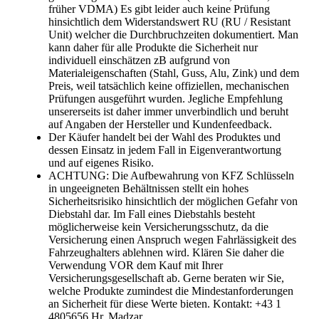
früher VDMA) Es gibt leider auch keine Prüfung
hinsichtlich dem Widerstandswert RU (RU / Resistant
Unit) welcher die Durchbruchzeiten dokumentiert. Man
kann daher für alle Produkte die Sicherheit nur
individuell einschätzen zB aufgrund von
Materialeigenschaften (Stahl, Guss, Alu, Zink) und dem
Preis, weil tatsächlich keine offiziellen, mechanischen
Prüfungen ausgeführt wurden. Jegliche Empfehlung
unsererseits ist daher immer unverbindlich und beruht
auf Angaben der Hersteller und Kundenfeedback.
Der Käufer handelt bei der Wahl des Produktes und
dessen Einsatz in jedem Fall in Eigenverantwortung
und auf eigenes Risiko.
ACHTUNG: Die Aufbewahrung von KFZ Schlüsseln
in ungeeigneten Behältnissen stellt ein hohes
Sicherheitsrisiko hinsichtlich der möglichen Gefahr von
Diebstahl dar. Im Fall eines Diebstahls besteht
möglicherweise kein Versicherungsschutz, da die
Versicherung einen Anspruch wegen Fahrlässigkeit des
Fahrzeughalters ablehnen wird. Klären Sie daher die
Verwendung VOR dem Kauf mit Ihrer
Versicherungsgesellschaft ab. Gerne beraten wir Sie,
welche Produkte zumindest die Mindestanforderungen
an Sicherheit für diese Werte bieten. Kontakt: +43 1
4805656 Hr. Madzar