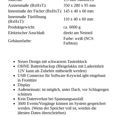
Aussenmaße (BxHxT):
350 x 280 x 95 mm
Innenmaße der Fächer (BxHxT):
145 x 40 x 60 mm
Innenmaße Türöffnung
110 x 40 x 60 mm
(BxHxT):
Produktgewicht:
ca. 6000 g
Elektrischer Anschluß:
direkt am Netzteil
Farbe: weiß (NCS
Gehäusefarbe:
Farbton)
Neues Design mit schwarzem Tastenblock
OHNE Batteriebackup (Bleigelakku mit Ladeeinheit
12V kann als Zubehör mitbestellt werden)
USB Connector für Software KeywinLight eingebaut
in Fronttüre
Display
Außeneinsatz: ist möglich, unter Dach, vor Schlagregen
schützen
Kein Datenverlust bei Spannungsausfall
3600 Events/Vorgänge können im System gespeichert
werden. (Wenn der Speicher voll ist, werden die
ältesten Daten überschrieben)