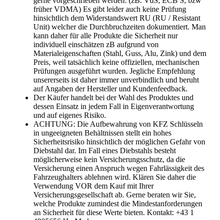
gerne vorgeschrieben werden. (zB. VdS, ECB S, bzw
früher VDMA) Es gibt leider auch keine Prüfung
hinsichtlich dem Widerstandswert RU (RU / Resistant
Unit) welcher die Durchbruchzeiten dokumentiert. Man
kann daher für alle Produkte die Sicherheit nur
individuell einschätzen zB aufgrund von
Materialeigenschaften (Stahl, Guss, Alu, Zink) und dem
Preis, weil tatsächlich keine offiziellen, mechanischen
Prüfungen ausgeführt wurden. Jegliche Empfehlung
unsererseits ist daher immer unverbindlich und beruht
auf Angaben der Hersteller und Kundenfeedback.
Der Käufer handelt bei der Wahl des Produktes und
dessen Einsatz in jedem Fall in Eigenverantwortung
und auf eigenes Risiko.
ACHTUNG: Die Aufbewahrung von KFZ Schlüsseln
in ungeeigneten Behältnissen stellt ein hohes
Sicherheitsrisiko hinsichtlich der möglichen Gefahr von
Diebstahl dar. Im Fall eines Diebstahls besteht
möglicherweise kein Versicherungsschutz, da die
Versicherung einen Anspruch wegen Fahrlässigkeit des
Fahrzeughalters ablehnen wird. Klären Sie daher die
Verwendung VOR dem Kauf mit Ihrer
Versicherungsgesellschaft ab. Gerne beraten wir Sie,
welche Produkte zumindest die Mindestanforderungen
an Sicherheit für diese Werte bieten. Kontakt: +43 1