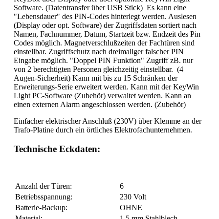
Software. (Datentransfer über USB Stick) Es kann eine
"Lebensdauer" des PIN-Codes hinterlegt werden. Auslesen
(Display oder opt. Software) der Zugriffsdaten sortiert nach
Namen, Fachnummer, Datum, Startzeit bzw. Endzeit des Pin
Codes möglich. Magnetverschlußzeiten der Fachtüren sind
einstellbar. Zugriffschutz nach dreimaliger falscher PIN
Eingabe möglich. "Doppel PIN Funktion" Zugriff zB. nur
von 2 berechtigten Personen gleichzeitig einstellbar. (4
Augen-Sicherheit) Kann mit bis zu 15 Schränken der
Erweiterungs-Serie erweitert werden. Kann mit der KeyWin
Light PC-Software (Zubehör) verwaltet werden. Kann an
einen externen Alarm angeschlossen werden. (Zubehör)
Einfacher elektrischer Anschluß (230V) über Klemme an der
Trafo-Platine durch ein örtliches Elektrofachunternehmen.
Technische Eckdaten:
Anzahl der Türen:
6
Betriebsspannung:
230 Volt
Batterie-Backup:
OHNE
Material:
1,5 mm Stahlblech