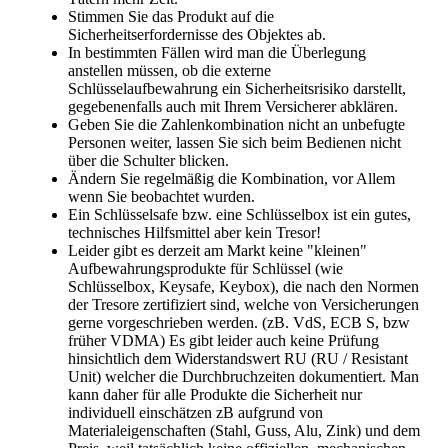
Stimmen Sie das Produkt auf die
Sicherheitserfordernisse des Objektes ab.
In bestimmten Fällen wird man die Überlegung
anstellen müssen, ob die externe
Schlüsselaufbewahrung ein Sicherheitsrisiko darstellt,
gegebenenfalls auch mit Ihrem Versicherer abklären.
Geben Sie die Zahlenkombination nicht an unbefugte
Personen weiter, lassen Sie sich beim Bedienen nicht
über die Schulter blicken.
Ändern Sie regelmäßig die Kombination, vor Allem
wenn Sie beobachtet wurden.
Ein Schlüsselsafe bzw. eine Schlüsselbox ist ein gutes,
technisches Hilfsmittel aber kein Tresor!
Leider gibt es derzeit am Markt keine "kleinen"
Aufbewahrungsprodukte für Schlüssel (wie
Schlüsselbox, Keysafe, Keybox), die nach den Normen
der Tresore zertifiziert sind, welche von Versicherungen
gerne vorgeschrieben werden. (zB. VdS, ECB S, bzw
früher VDMA) Es gibt leider auch keine Prüfung
hinsichtlich dem Widerstandswert RU (RU / Resistant
Unit) welcher die Durchbruchzeiten dokumentiert. Man
kann daher für alle Produkte die Sicherheit nur
individuell einschätzen zB aufgrund von
Materialeigenschaften (Stahl, Guss, Alu, Zink) und dem