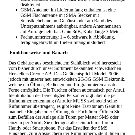
deaktiviert
GSM Antenne: Im Lieferumfang enthalten ist eine
GSM Flachantenne mit SMA Stecker mit
Selbstklebeband am Gehäuse oder am Rand des
Unterputzrahmens anbringbar, andere Antennenarten
auf Anfrage lieferbar. Gain 3dB, Kabellänge 3 Meter.
Fachnummerierung: 1 – 6, schwarz lt. Abbildung,
fertig angebracht im Lieferumfang inkludiert
Funktionsweise und Bauart:
Das Gehäuse aus beschichtetem Stahlblech wird hergestellt
vom bisher durch unser Sortiment bekannten schwedischen
Herstellers Creone AB. Das Gerät entspricht Modell 9006,
jedoch mit unserer neu entwickelten 2G/3G GSM Elektronik,
welche ein Öffnen, Bedienen und Programmieren aus der
Ferne ermöglicht. Die Türchen öffnen automatisch per Anruf,
Identifikation der berechtigten Person erfolgt über die per
Rufnummernerkennung (Anrufer MUSS zwingend seine
Rufnummer übertragen), es gibt keine Tastatur am Gerät für
manuelle Eingabe oder Öffnung der Fachtüren. Öffnen Sie
zum Befüllen der Anlage alle Türen per Master SMS oder
einzeln per Anruf, Sie erledigen alles einfach mit Ihrem
Handy oder Smartphone. Für das Erstellen der SMS
Eingaben, zum Abspeichern der Rufnummern, steht Ihnen im