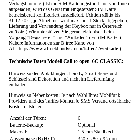
Vertragsbindung.) Ist die SIM Karte registriert und von Ihnen
aufgeladen, wird das Gerät mit eingesetzter SIM Karte
betriebsbereit konfiguriert ausgeliefert. (Aktion gültig bis
31.12.2021, je Abnehmer wird max. nur 1 Stück abgegeben,
Lieferung und Verwendung der Keybox nur in Österreich
zulässig.) Wir unterstützen Sie gerne telefonisch beim
Vorgang "Registrieren" und "Aufladen" der SIM Karte. (
Nähere Informationen zur B.free Karte von
A1: https://www.a1.net/handys/mehr/b-free/s/wertkarte )
Technische Daten Modell Call-to-open 6C CLASSIC:
Hinweis zu den Abbildungen: Handy, Smartphone und
Schlüssel sind Dekoration und nicht im Lieferumfang
enthalten.
Hinweis zu Nebenkosten: Je nach Wahl Ihres Mobilfunk
Providers und des Tarifes können je SMS Versand ortsübliche
Kosten entstehen.
Anzahl der Türen:
6
Batterie-Backup:
Optional
Material:
1,5 mm Stahlblech
Aussenmaße (BxHxT):
350 x 280 x 95 mm