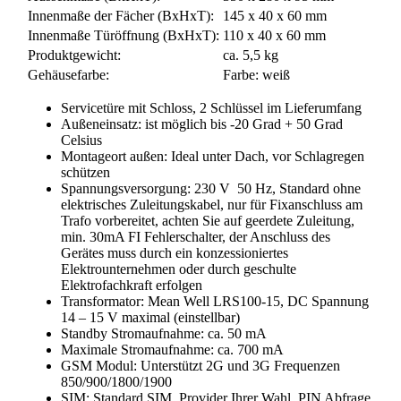
Innenmaße der Fächer (BxHxT):
145 x 40 x 60 mm
Innenmaße Türöffnung (BxHxT):
110 x 40 x 60 mm
Produktgewicht:
ca. 5,5 kg
Gehäusefarbe:
Farbe: weiß
Servicetüre mit Schloss, 2 Schlüssel im Lieferumfang
Außeneinsatz: ist möglich bis -20 Grad + 50 Grad
Celsius
Montageort außen: Ideal unter Dach, vor Schlagregen
schützen
Spannungsversorgung: 230 V 50 Hz, Standard ohne
elektrisches Zuleitungskabel, nur für Fixanschluss am
Trafo vorbereitet, achten Sie auf geerdete Zuleitung,
min. 30mA FI Fehlerschalter, der Anschluss des
Gerätes muss durch ein konzessioniertes
Elektrounternehmen oder durch geschulte
Elektrofachkraft erfolgen
Transformator: Mean Well LRS100-15, DC Spannung
14 – 15 V maximal (einstellbar)
Standby Stromaufnahme: ca. 50 mA
Maximale Stromaufnahme: ca. 700 mA
GSM Modul: Unterstützt 2G und 3G Frequenzen
850/900/1800/1900
SIM: Standard SIM, Provider Ihrer Wahl, PIN Abfrage