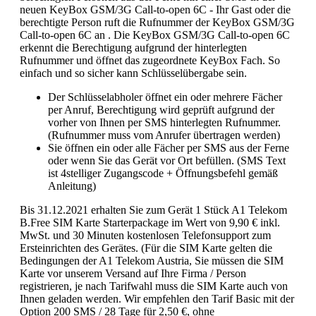
neuen KeyBox GSM/3G Call-to-open 6C - Ihr Gast oder die
berechtigte Person ruft die Rufnummer der KeyBox GSM/3G
Call-to-open 6C an . Die KeyBox GSM/3G Call-to-open 6C
erkennt die Berechtigung aufgrund der hinterlegten
Rufnummer und öffnet das zugeordnete KeyBox Fach. So
einfach und so sicher kann Schlüsselübergabe sein.
Der Schlüsselabholer öffnet ein oder mehrere Fächer
per Anruf, Berechtigung wird geprüft aufgrund der
vorher von Ihnen per SMS hinterlegten Rufnummer.
(Rufnummer muss vom Anrufer übertragen werden)
Sie öffnen ein oder alle Fächer per SMS aus der Ferne
oder wenn Sie das Gerät vor Ort befüllen. (SMS Text
ist 4stelliger Zugangscode + Öffnungsbefehl gemäß
Anleitung)
Bis 31.12.2021 erhalten Sie zum Gerät 1 Stück A1 Telekom
B.Free SIM Karte Starterpackage im Wert von 9,90 € inkl.
MwSt. und 30 Minuten kostenlosen Telefonsupport zum
Ersteinrichten des Gerätes. (Für die SIM Karte gelten die
Bedingungen der A1 Telekom Austria, Sie müssen die SIM
Karte vor unserem Versand auf Ihre Firma / Person
registrieren, je nach Tarifwahl muss die SIM Karte auch von
Ihnen geladen werden. Wir empfehlen den Tarif Basic mit der
Option 200 SMS / 28 Tage für 2,50 €, ohne