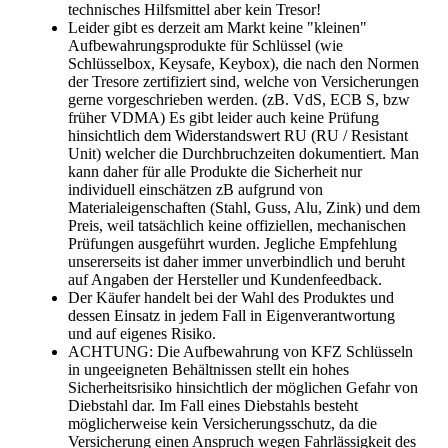
technisches Hilfsmittel aber kein Tresor!
Leider gibt es derzeit am Markt keine "kleinen"
Aufbewahrungsprodukte für Schlüssel (wie
Schlüsselbox, Keysafe, Keybox), die nach den Normen
der Tresore zertifiziert sind, welche von Versicherungen
gerne vorgeschrieben werden. (zB. VdS, ECB S, bzw
früher VDMA) Es gibt leider auch keine Prüfung
hinsichtlich dem Widerstandswert RU (RU / Resistant
Unit) welcher die Durchbruchzeiten dokumentiert. Man
kann daher für alle Produkte die Sicherheit nur
individuell einschätzen zB aufgrund von
Materialeigenschaften (Stahl, Guss, Alu, Zink) und dem
Preis, weil tatsächlich keine offiziellen, mechanischen
Prüfungen ausgeführt wurden. Jegliche Empfehlung
unsererseits ist daher immer unverbindlich und beruht
auf Angaben der Hersteller und Kundenfeedback.
Der Käufer handelt bei der Wahl des Produktes und
dessen Einsatz in jedem Fall in Eigenverantwortung
und auf eigenes Risiko.
ACHTUNG: Die Aufbewahrung von KFZ Schlüsseln
in ungeeigneten Behältnissen stellt ein hohes
Sicherheitsrisiko hinsichtlich der möglichen Gefahr von
Diebstahl dar. Im Fall eines Diebstahls besteht
möglicherweise kein Versicherungsschutz, da die
Versicherung einen Anspruch wegen Fahrlässigkeit des