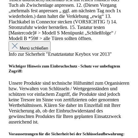
Tuch als Zwischenlage anpressen. 12. (Diesen Vorgang
„mehrmals fest anpressen „ ggf. am nächsten Tag noch 1x
wiederholen.) dann haltet die Verklebung „ewig“ 13.
Flachkabel in Connector stecken (VORSICHTIG !) 14.
Stromzufuhr wieder herstellen. 15. Tastatur testen
[Mastercode]# > Modell S Menüpunkt „Schließfolge“ /
Modell B *59# > alle Türen sollten öffnen.
Menü schließen
Info zur Sicherheit "Ersatztastatur Keybox vor 2013"
Wichtiger Hinweis zum Einbruchschutz - Schutz vor unbefugtem
Zugriff:
Unsere Produkte sind technische Hilfsmittel zum Organisieren
bzw. Verwalten von Schlüsseln / Wertgegenständen und
schützen vor einfachem Zugriff, die Produkte sind jedoch
keine Tresore im Sinne von zertifizierten oder genormten
Wertbehältnissen. Klären Sie daher im Einzelfall mit Ihrer
Versicherung ab, ob der Einbruchwiderstand des
gewünschten Produktes für Ihren geplanten Einsatzzweck
ausreichend ist.
Voraussetzungen für die Sicherheit bei der Schlüsselaufbewahrung: