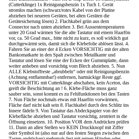
(Cutterklinge) 1x Reinigungsbenzin 1x Tuch 1. Gerät
stromlos machen (schwarz/rotes Kabel von der Platine
abziehen bei neueren Geräten, bei alten Geräten die
Gerätesicherung lösen) 2. Flachkabel grün aus dem
Connector nach unten abziehen 3. Bei Aussentemperaturen
unter 20 Grad wärmen Sie die alte Tastatur mit einem Haarfön
vor, ca. 50 Grad max., bitte nicht zu kurz, es soll wirklich gut
durchgewärmt sein, damit sich die Klebefolie ablösen lässt. 4.
Fahren Sie an einer der 4 Ecken VORSICHTIG mit der alten
Bankomatkarte in den Spalt zwischen Metallkante und
Tastatur und lösen Sie eine der Ecken der Gummiplatte, dann
weiter anheben und vorsichtig vom Blech abziehen. 5. Nun
ALLE Klebstoffreste „abrubbeln“ oder mit Reinigungsbenzin
(Achtung entflammbar!) entfernen, hartnäckige Reste ggf.
VORSICHTIG mit Cutterklinge abschaben, kein Aceton, das
greift die Beschichtung an ! 6. Klebe-Fläche muss ganz
sauber sein, sonst kommt es zu Fehlfunktionen bei den Tasten
7. Nun Fläche nochmals etwas mit Haarfön vorwärmen,
Fläche darf nicht kalt sein 8. Flachkabel durch den Schlitz ins
Innere fädeln 9. Von Tastatur das Abdeckpapier von der
Klebefläche abziehen und Tastatur vorsichtig, zentriert in die
Öffnung einsetzen. 10. Position VOR dem Andrücken prüfen
11. Dann an allen Stellen wo KEIN Druckknopf mit Ziffer
oder Symbol ist (also nur auf den festen Stegen zwischen den
Tasten andrücken) mehrmals fest mit reinen Händen oder