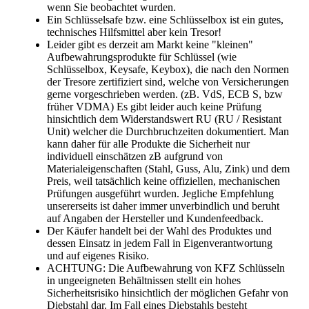
wenn Sie beobachtet wurden.
Ein Schlüsselsafe bzw. eine Schlüsselbox ist ein gutes,
technisches Hilfsmittel aber kein Tresor!
Leider gibt es derzeit am Markt keine "kleinen"
Aufbewahrungsprodukte für Schlüssel (wie
Schlüsselbox, Keysafe, Keybox), die nach den Normen
der Tresore zertifiziert sind, welche von Versicherungen
gerne vorgeschrieben werden. (zB. VdS, ECB S, bzw
früher VDMA) Es gibt leider auch keine Prüfung
hinsichtlich dem Widerstandswert RU (RU / Resistant
Unit) welcher die Durchbruchzeiten dokumentiert. Man
kann daher für alle Produkte die Sicherheit nur
individuell einschätzen zB aufgrund von
Materialeigenschaften (Stahl, Guss, Alu, Zink) und dem
Preis, weil tatsächlich keine offiziellen, mechanischen
Prüfungen ausgeführt wurden. Jegliche Empfehlung
unsererseits ist daher immer unverbindlich und beruht
auf Angaben der Hersteller und Kundenfeedback.
Der Käufer handelt bei der Wahl des Produktes und
dessen Einsatz in jedem Fall in Eigenverantwortung
und auf eigenes Risiko.
ACHTUNG: Die Aufbewahrung von KFZ Schlüsseln
in ungeeigneten Behältnissen stellt ein hohes
Sicherheitsrisiko hinsichtlich der möglichen Gefahr von
Diebstahl dar. Im Fall eines Diebstahls besteht